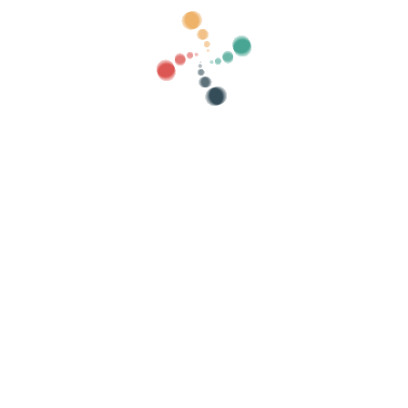
registro encontrarás una casilla donde puedes aceptar recibir informac
ra ti.
ienvenida con instrucciones y otro por cada entrada adquirida, son em
ibir más emails de este tipo, en cada email enviado ponemos un link p
to con nosotros para poder asistirte.
e confidentialité
-